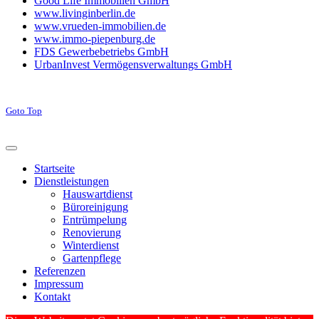
Good Life Immobilien GmbH
www.livinginberlin.de
www.vrueden-immobilien.de
www.immo-piepenburg.de
FDS Gewerbebetriebs GmbH
UrbanInvest Vermögensverwaltungs GmbH
Goto Top
Startseite
Dienstleistungen
Hauswartdienst
Büroreinigung
Entrümpelung
Renovierung
Winterdienst
Gartenpflege
Referenzen
Impressum
Kontakt