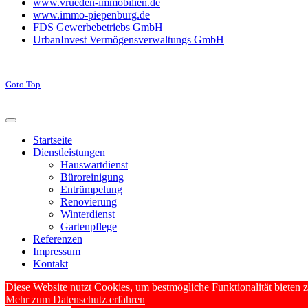
www.vrueden-immobilien.de
www.immo-piepenburg.de
FDS Gewerbebetriebs GmbH
UrbanInvest Vermögensverwaltungs GmbH
Goto Top
Startseite
Dienstleistungen
Hauswartdienst
Büroreinigung
Entrümpelung
Renovierung
Winterdienst
Gartenpflege
Referenzen
Impressum
Kontakt
Diese Website nutzt Cookies, um bestmögliche Funktionalität bieten
Mehr zum Datenschutz erfahren